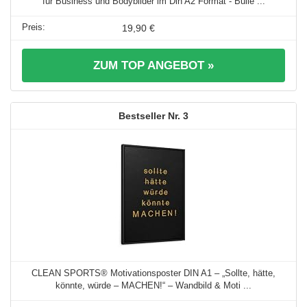
für Business und Bodybilder im Din A2 Format - Bulle ...
19,90 €
ZUM TOP ANGEBOT »
3
CLEAN SPORTS® Motivationsposter DIN A1 – „Sollte, hätte,
könnte, würde – MACHEN!“ – Wandbild & Moti ...