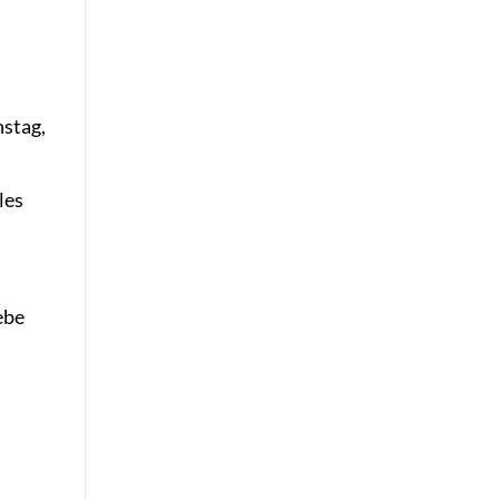
nstag,
les
ebe