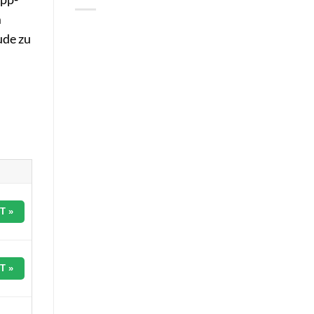
m
ude zu
T »
T »