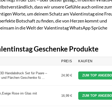
selbstverständlich, dass wir unsere Gefühle auch online zu
ichtigen Worte, um deinem Schatz am Valentinstag eine Fre
e perfekte Botschaft zu finden, die von Herzen kommt und
gemeinsam in die Welt der Valentinstag WhatsApp Sprüche
Valentinstag Geschenke Produkte
PREIS
KAUFEN
D Handabdruck Set für Paare –
24,90 €
ZUM TOP ANGEBO
 und Pärchen Geschenke fü ...
n,Ewige Rose im Glas mit
16,99 €
ZUM TOP ANGEBO