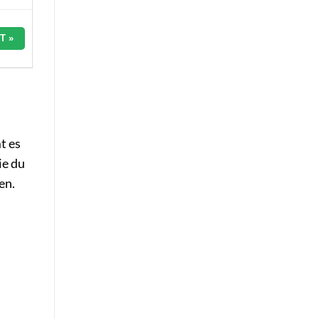
T »
t es
ie du
en.