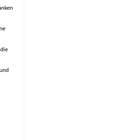
danken
ine
 die
 und