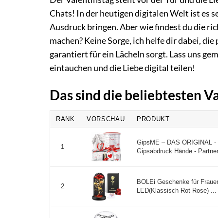
Chats! In der heutigen digitalen Welt ist es 
Ausdruck bringen. Aber wie findest du die r
machen? Keine Sorge, ich helfe dir dabei, di
garantiert für ein Lächeln sorgt. Lass uns 
eintauchen und die Liebe digital teilen!
Das sind die beliebtesten 
RANK
VORSCHAU
PRODUKT
GipsME – DAS ORIGINAL - 3
1
Gipsabdruck Hände - Partner
BOLEi Geschenke für Fraue
2
LED(Klassisch Rot Rose) ...