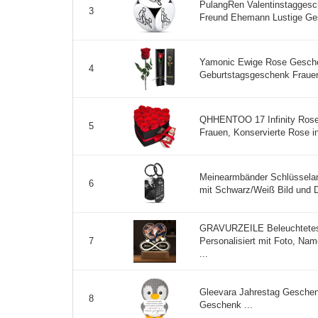
PulangRen Valentinstaggesc
3
Freund Ehemann Lustige Ges
Yamonic Ewige Rose Geschenk
4
Geburtstagsgeschenk Frauen
QHHENTOO 17 Infinity Rose
5
Frauen, Konservierte Rose in
Meinearmbänder Schlüsselanh
6
mit Schwarz/Weiß Bild und D
GRAVURZEILE Beleuchtetes A
Personalisiert mit Foto, N
7
...
Gleevara Jahrestag Geschenk 
8
Geschenk ...