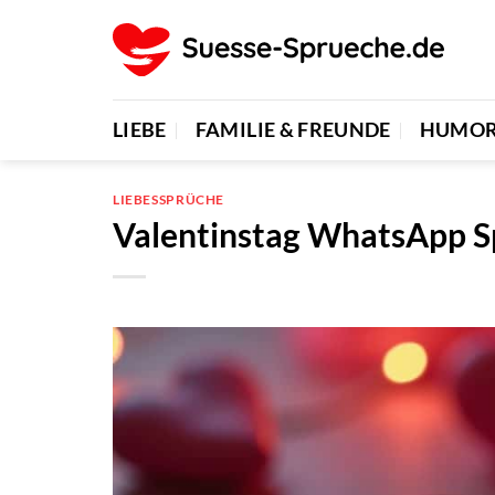
Zum
Inhalt
springen
LIEBE
FAMILIE & FREUNDE
HUMO
LIEBESSPRÜCHE
Valentinstag WhatsApp Spr