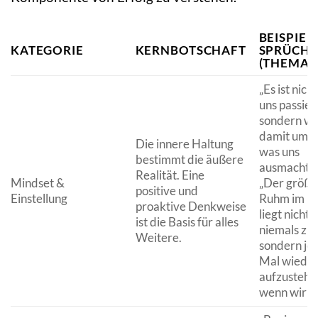
BEISPIEL-
KATEGORIE
KERNBOTSCHAFT
SPRÜCHE
(THEMAT
„Es ist nich
uns passiert
sondern wi
damit umg
Die innere Haltung
was uns
bestimmt die äußere
ausmacht.“
Realität. Eine
Mindset &
„Der größt
positive und
Einstellung
Ruhm im L
proaktive Denkweise
liegt nicht 
ist die Basis für alles
niemals zu f
Weitere.
sondern je
Mal wiede
aufzustehe
wenn wir fa