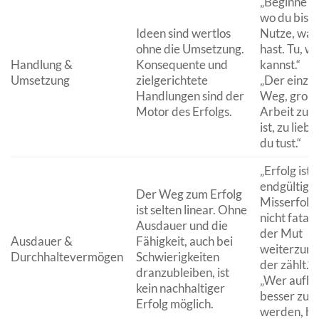
„Beginne do
wo du bist.
Ideen sind wertlos
Nutze, was
ohne die Umsetzung.
hast. Tu, w
Handlung &
Konsequente und
kannst.“
Umsetzung
zielgerichtete
„Der einzig
Handlungen sind der
Weg, großa
Motor des Erfolgs.
Arbeit zu le
ist, zu lieb
du tust.“
„Erfolg ist 
endgültig,
Der Weg zum Erfolg
Misserfolg 
ist selten linear. Ohne
nicht fatal: 
Ausdauer und die
der Mut
Ausdauer &
Fähigkeit, auch bei
weiterzum
Durchhaltevermögen
Schwierigkeiten
der zählt.“
dranzubleiben, ist
„Wer aufhö
kein nachhaltiger
besser zu
Erfolg möglich.
werden, hör