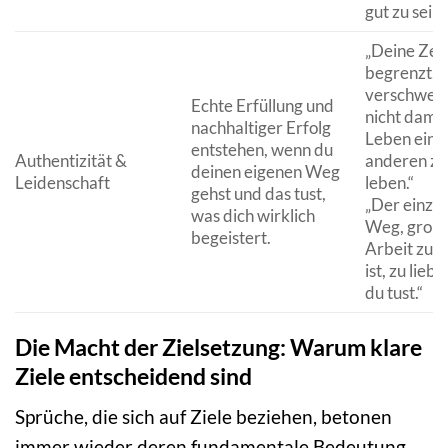
gut zu sein.
„Deine Zeit 
begrenzt, a
verschwend
Echte Erfüllung und
nicht damit
nachhaltiger Erfolg
Leben eine
entstehen, wenn du
Authentizität &
anderen zu
deinen eigenen Weg
Leidenschaft
leben.“
gehst und das tust,
„Der einzig
was dich wirklich
Weg, großa
begeistert.
Arbeit zu le
ist, zu lieb
du tust.“
Die Macht der Zielsetzung: Warum klare
Ziele entscheidend sind
Sprüche, die sich auf Ziele beziehen, betonen
immer wieder deren fundamentale Bedeutung.