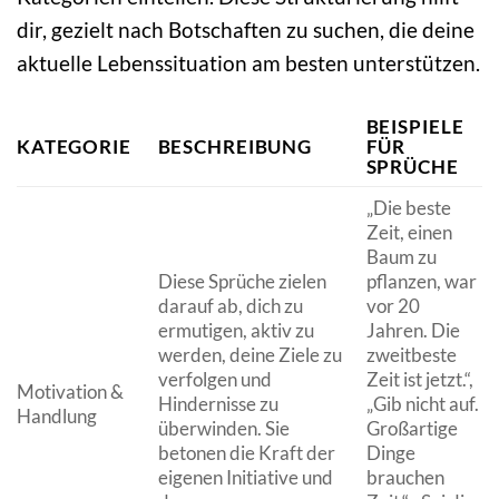
dir, gezielt nach Botschaften zu suchen, die deine
aktuelle Lebenssituation am besten unterstützen.
BEISPIELE
KATEGORIE
BESCHREIBUNG
FÜR
SPRÜCHE
„Die beste
Zeit, einen
Baum zu
Diese Sprüche zielen
pflanzen, war
darauf ab, dich zu
vor 20
ermutigen, aktiv zu
Jahren. Die
werden, deine Ziele zu
zweitbeste
verfolgen und
Zeit ist jetzt.“,
Motivation &
Hindernisse zu
„Gib nicht auf.
Handlung
überwinden. Sie
Großartige
betonen die Kraft der
Dinge
eigenen Initiative und
brauchen