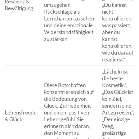
Resilienz &
umzugehen,
„Du kannst
Bewältigung
Rückschläge als
nicht
Lernchancen zu sehen
kontrollieren,
und deine emotionale
was passiert,
Widerstandsfähigkeit
aber du
zu stärken.
kannst
kontrollieren,
wie du darauf
reagierst.“
„Lächeln ist
die beste
Diese Botschaften
Kosmetik.“,
konzentrieren sich auf
„Das Glück ist
die Bedeutung von
kein Ziel,
Glück, Zufriedenheit
sondern eine
Lebensfreude
und einem positiven
Art zu reisen.“,
& Glück
Lebensgefühl. Sie
„Der einzige
erinnern dich daran,
Weg,
den Moment zu
großartige