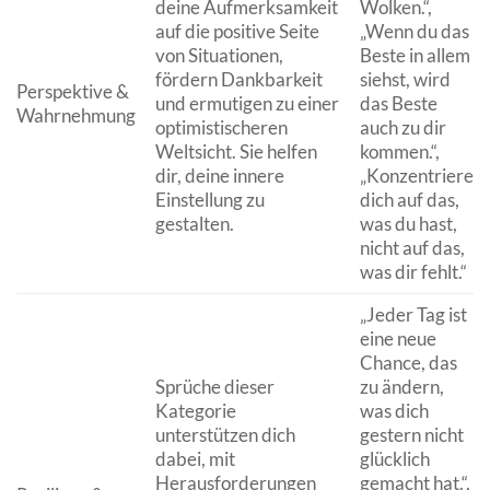
deine Aufmerksamkeit
Wolken.“,
auf die positive Seite
„Wenn du das
von Situationen,
Beste in allem
fördern Dankbarkeit
siehst, wird
Perspektive &
und ermutigen zu einer
das Beste
Wahrnehmung
optimistischeren
auch zu dir
Weltsicht. Sie helfen
kommen.“,
dir, deine innere
„Konzentriere
Einstellung zu
dich auf das,
gestalten.
was du hast,
nicht auf das,
was dir fehlt.“
„Jeder Tag ist
eine neue
Chance, das
Sprüche dieser
zu ändern,
Kategorie
was dich
unterstützen dich
gestern nicht
dabei, mit
glücklich
Herausforderungen
gemacht hat.“,