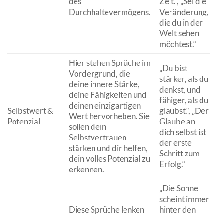
des
Zeit.“, „Sei die
Durchhaltevermögens.
Veränderung,
die du in der
Welt sehen
möchtest.“
Hier stehen Sprüche im
„Du bist
Vordergrund, die
stärker, als du
deine innere Stärke,
denkst, und
deine Fähigkeiten und
fähiger, als du
deinen einzigartigen
Selbstwert &
glaubst.“, „Der
Wert hervorheben. Sie
Potenzial
Glaube an
sollen dein
dich selbst ist
Selbstvertrauen
der erste
stärken und dir helfen,
Schritt zum
dein volles Potenzial zu
Erfolg.“
erkennen.
„Die Sonne
scheint immer
Diese Sprüche lenken
hinter den