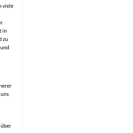
 viele
er
 in
d zu
t und
nerer
 uns
 über