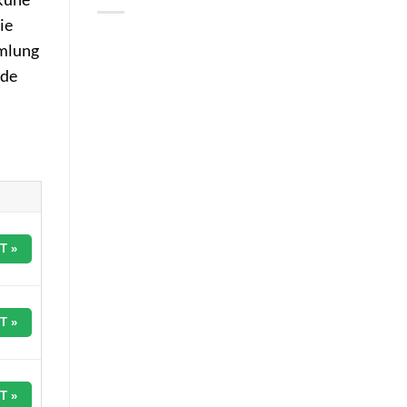
ie
mmlung
nde
T »
T »
T »