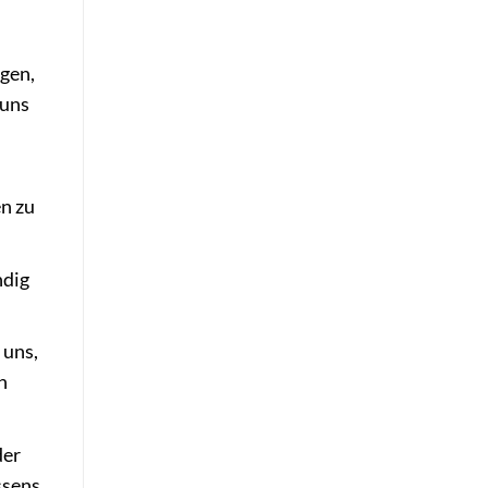
gen,
 uns
en zu
ndig
 uns,
h
der
ssens