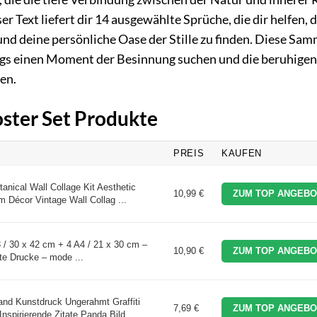
er Text liefert dir 14 ausgewählte Sprüche, die dir helfen, d
und deine persönliche Oase der Stille zu finden. Diese Sa
Alltags einen Moment der Besinnung suchen und die beruhige
en.
oster Set Produkte
PREIS
KAUFEN
nical Wall Collage Kit Aesthetic
10,99 €
ZUM TOP ANGEBO
 Décor Vintage Wall Collag ...
 / 30 x 42 cm + 4 A4 / 21 x 30 cm –
10,90 €
ZUM TOP ANGEBO
e Drucke – mode ...
d Kunstdruck Ungerahmt Graffiti
7,69 €
ZUM TOP ANGEBO
spirierende Zitate Panda Bild ...