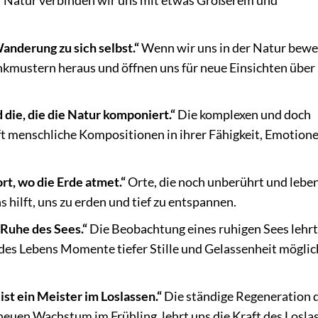
ur Natur verbinden wir uns mit etwas Größerem und
Wanderung zu sich selbst.“
Wenn wir uns in der Natur bewe
kmustern heraus und öffnen uns für neue Einsichten über
 die, die die Natur komponiert.“
Die komplexen und doch
ft menschliche Kompositionen in ihrer Fähigkeit, Emotion
rt, wo die Erde atmet.“
Orte, die noch unberührt und lebe
s hilft, uns zu erden und tief zu entspannen.
 Ruhe des Sees.“
Die Beobachtung eines ruhigen Sees lehrt
 des Lebens Momente tiefer Stille und Gelassenheit möglic
 ist ein Meister im Loslassen.“
Die ständige Regeneration 
euen Wachstum im Frühling, lehrt uns die Kraft des Losla