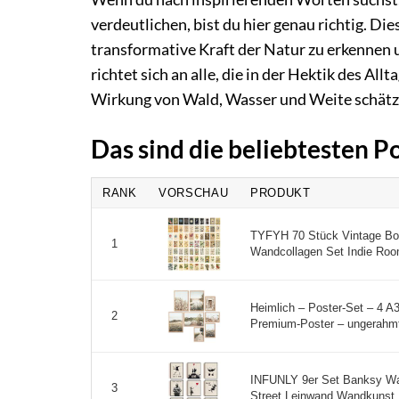
verdeutlichen, bist du hier genau richtig. Dies
transformative Kraft der Natur zu erkennen 
richtet sich an alle, die in der Hektik des 
Wirkung von Wald, Wasser und Weite schätz
Das sind die beliebtesten P
RANK
VORSCHAU
PRODUKT
TYFYH 70 Stück Vintage Bota
1
Wandcollagen Set Indie Room
Heimlich – Poster-Set – 4 A3
2
Premium-Poster – ungerahmt
INFUNLY 9er Set Banksy Wan
3
Street Leinwand Wandkunst In