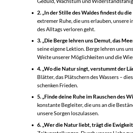
Geduld, Wachstum und Widerstandsfähigke
2. „In der Stille des Waldes findest du di
extremer Ruhe, die uns erlauben, unsere i
des Alltags verloren geht.
3. „Die Berge lehren uns Demut, das Meer
seine eigene Lektion. Berge lehren uns un
Weite unserer Möglichkeiten und die Wies
4. „Wo die Natur singt, verstummt der Lä
Blätter, das Plätschern des Wassers – di
schenken Frieden.
5. „Finde deine Ruhe im Rauschen des Wi
konstante Begleiter, die uns an die Bestä
unsere Sorgen loszulassen.
6. „Wer die Natur liebt, trägt die Ewigkeit 