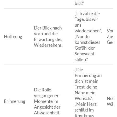
bist.“
„Ich zähle die
Tage, bis wir
uns
Der Blick nach
wiedersehen.“,
Vorf
vorn und die
Hoffnung
„Nur du
Zuver
Erwartung des
kannst dieses
Gedu
Wiedersehens.
Gefühl der
Sehnsucht
stillen.“
„Die
Erinnerung an
dich ist mein
Trost, deine
Die Rolle
Nähe mein
vergangener
Wunsch.“,
Nosta
Erinnerung
Momente im
„Mein Herz
Wärm
Angesicht der
schlägt im
Abwesenheit.
Rhythmus