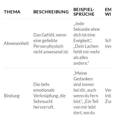
BEISPIEL-
EMO
THEMA
BESCHREIBUNG
SPRÜCHE
WIR
„Jede
Sekunde ohne
Das Gefühl, wenn
dich ist eine
eine geliebte
Ewigkeit.“,
Schme
Abwesenheit
Person physisch
„Dein Lachen
inne
nicht anwesend ist.
fehlt mir mehr
als alles
andere.“
„Meine
Gedanken
Die tiefe
sind immer
emotionale
bei dir, auch
Vert
Bindung
Verknüpfung, die
wenn du fern
Intimi
Sehnsucht
bist.“, „Ein Teil
Zune
hervorruft.
von mir lebt
dort, wo du