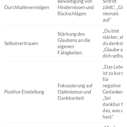
Bewältigung von
Schritt
Durchhaltevermögen
Hindernissen und
zählt.“, „Gib
Rückschlägen
niemals
auf.“
„Du bist
Stärkung des
stärker, als
Glaubens an die
Selbstvertrauen
du denkst.“,
eigenen
„Glaube an
Fähigkeiten
dich selbst.“
„Das Leben
ist zu kurz
für
Fokussierung auf
negative
Positive Einstellung
Optimismus und
Gedanken.“,
Dankbarkeit
„Sei
dankbar fü
das, was du
hast.“