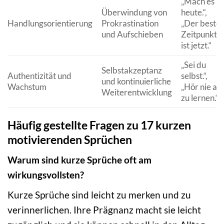
„Mach es
Überwindung von
heute.“,
Handlungsorientierung
Prokrastination
„Der beste
und Aufschieben
Zeitpunkt
ist jetzt.“
„Sei du
Selbstakzeptanz
Authentizität und
selbst.“,
und kontinuierliche
Wachstum
„Hör nie au
Weiterentwicklung
zu lernen.“
Häufig gestellte Fragen zu 17 kurzen
motivierenden Sprüchen
Warum sind kurze Sprüche oft am
wirkungsvollsten?
Kurze Sprüche sind leicht zu merken und zu
verinnerlichen. Ihre Prägnanz macht sie leicht