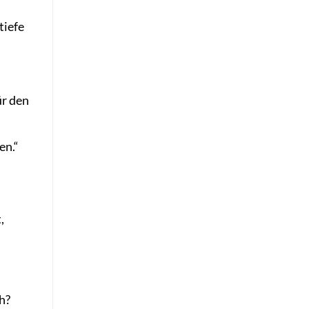
tiefe
ür den
en.“
,
h?