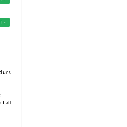
T »
u
nd uns
e
t all