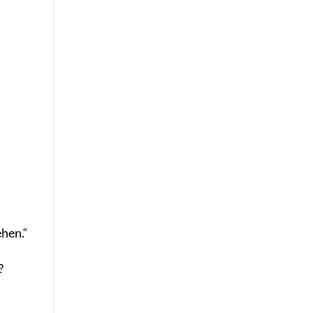
hen.“
?