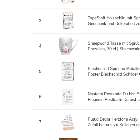
TypeStoff Holzschild mit Spr
3
Geschenk und Dekoration zu
Sheepworld Tasse mit Spruch
4
Porzellan, 30 cl | Sheepworl
Blechschild Sprüche Metallsc
5
Poster Blechschild Schilder
Nastami Postkarte Du bi
6
Freundin Postkarte Du bist tol
Putuo Decor Herzform Acryl 
7
Zufall hat uns zu Kollegen g