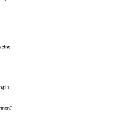
 eine
ng in
nnen.“