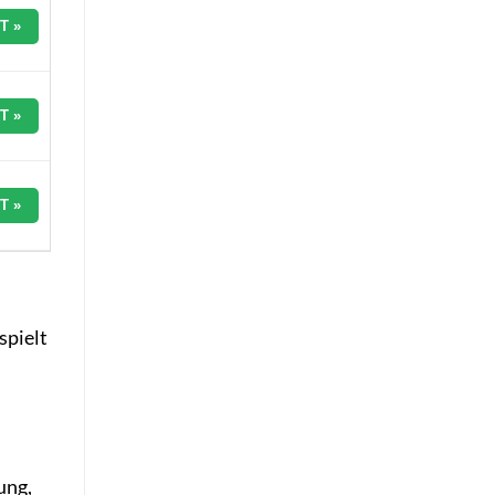
T »
T »
T »
spielt
ung,