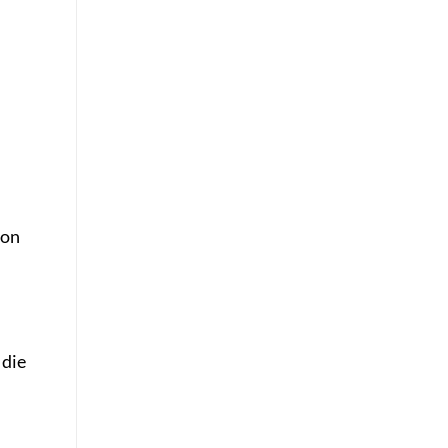
von
 die