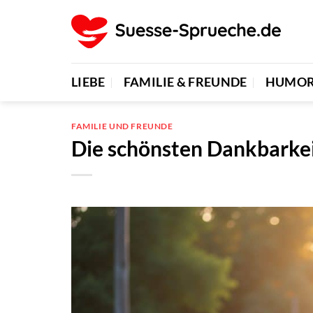
Zum
Inhalt
springen
LIEBE
FAMILIE & FREUNDE
HUMO
FAMILIE UND FREUNDE
Die schönsten Dankbarkei