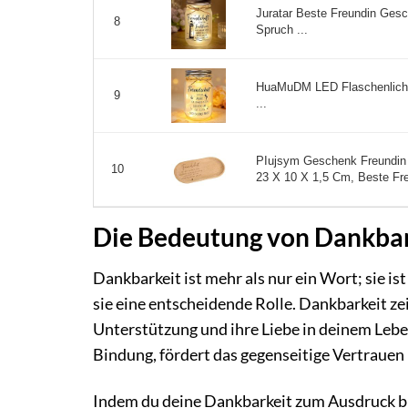
Juratar Beste Freundin Gesc
8
Spruch ...
HuaMuDM LED Flaschenlicht
9
...
PIujsym Geschenk Freundin 
10
23 X 10 X 1,5 Cm, Beste Fr
Die Bedeutung von Dankbark
Dankbarkeit ist mehr als nur ein Wort; sie is
sie eine entscheidende Rolle. Dankbarkeit ze
Unterstützung und ihre Liebe in deinem Leben 
Bindung, fördert das gegenseitige Vertrauen
Indem du deine Dankbarkeit zum Ausdruck br