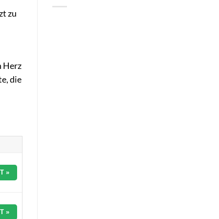
zt zu
n Herz
e, die
T »
T »