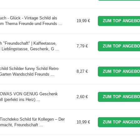
uch - Glück - Vintage Schild als
19,99 €
ZUM TOP ANGEBO
m Thema Freunde und Freunds ...
 "Freundschaft" | Kaffeetasse,
7,79 €
ZUM TOP ANGEBO
d Lieblingstasse, Geschenk, G ...
hild Schilder funny Schild Retro
8,27 €
ZUM TOP ANGEBO
 Garten Wandschild Freunds ...
st SOWAS VON GENUG Geschenk
2,60 €
ZUM TOP ANGEBO
l (perfekt ins Herz) ...
Tischdeko Schild für Kollegen – Der
10,99 €
ZUM TOP ANGEBO
emacht, Freundschaft ...